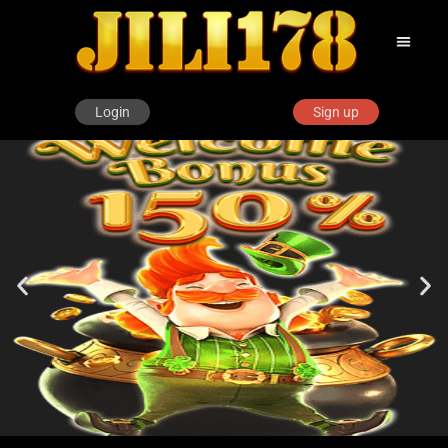
Login
Sign up