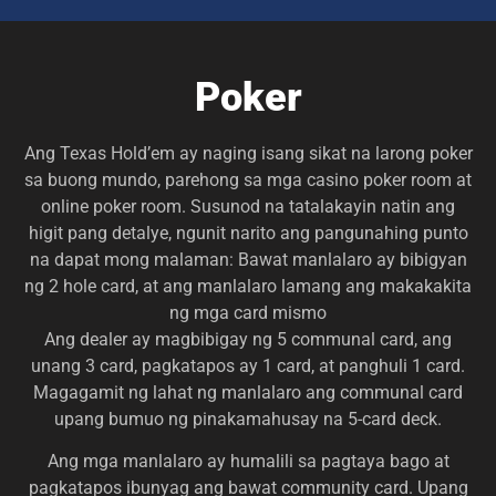
Poker
Ang Texas Hold’em ay naging isang sikat na larong poker
sa buong mundo, parehong sa mga casino poker room at
online poker room. Susunod na tatalakayin natin ang
higit pang detalye, ngunit narito ang pangunahing punto
na dapat mong malaman: Bawat manlalaro ay bibigyan
ng 2 hole card, at ang manlalaro lamang ang makakakita
ng mga card mismo
Ang dealer ay magbibigay ng 5 communal card, ang
unang 3 card, pagkatapos ay 1 card, at panghuli 1 card.
Magagamit ng lahat ng manlalaro ang communal card
upang bumuo ng pinakamahusay na 5-card deck.
Ang mga manlalaro ay humalili sa pagtaya bago at
pagkatapos ibunyag ang bawat community card. Upang