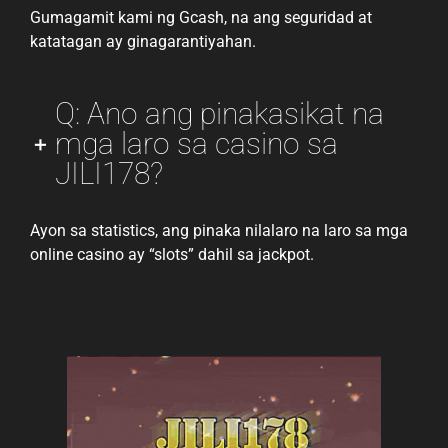
Gumagamit kami ng Gcash, na ang seguridad at
katatagan ay ginagarantiyahan.
Q: Ano ang pinakasikat na
mga laro sa casino sa
JILI178?
Ayon sa statistics, ang pinaka nilalaro na laro sa mga
online casino ay “slots” dahil sa jackpot.