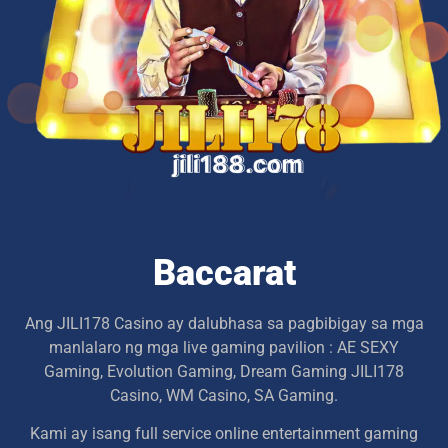
Baccarat
Ang JILI178 Casino ay dalubhasa sa pagbibigay sa mga
manlalaro ng mga live gaming pavilion : AE SEXY
Gaming, Evolution Gaming, Dream Gaming JILI178
Casino, WM Casino, SA Gaming.
Kami ay isang full service online entertainment gaming