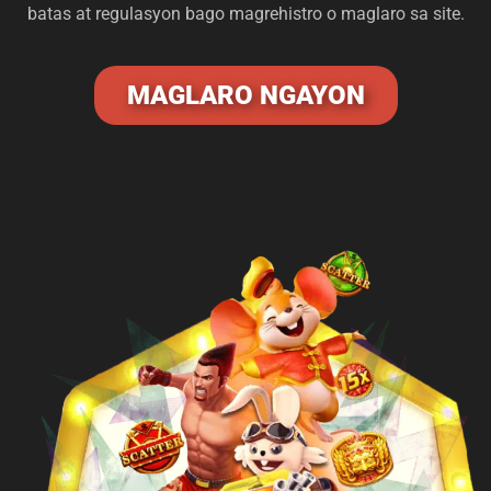
batas at regulasyon bago magrehistro o maglaro sa site.
MAGLARO NGAYON