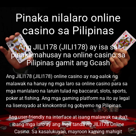
Pinaka nilalaro online
casino sa Pilipinas
Ang JILI178 (JILI178) ay isa sa
pinakamahusay na online casino sa
Pilipinas gamit ang Gcash
Ang JILI178 (JILI178) online casino ay nag-aalok ng
malawak na hanay ng mga laro sa online casino para sa
mga manlalaro na laruin tulad ng baccarat, slots, sports,
poker at fishing. Ang mga gaming platform na ito ay legal
na lisensyado at kinokontrol ng gobyerno ng Pilipinas.
Ang user-friendly na interface at isang malawak na iba’t
ibang mga laro ay ang mga tanda ng JILI178 Online
Casino. Sa kasalukuyan, mayroon kaming mahigit