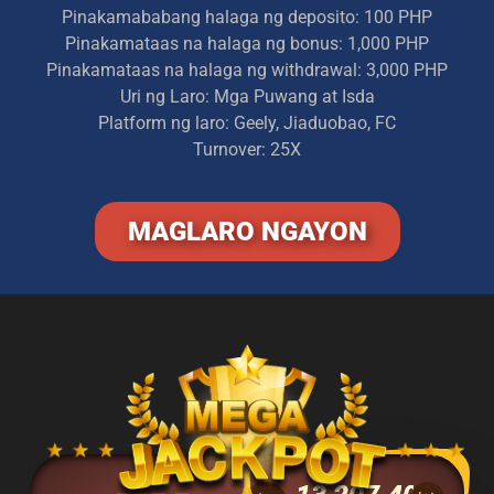
Pinakamababang halaga ng deposito: 100 PHP
Pinakamataas na halaga ng bonus: 1,000 PHP
Pinakamataas na halaga ng withdrawal: 3,000 PHP
Uri ng Laro: Mga Puwang at Isda
Platform ng laro: Geely, Jiaduobao, FC
Turnover: 25X
MAGLARO NGAYON