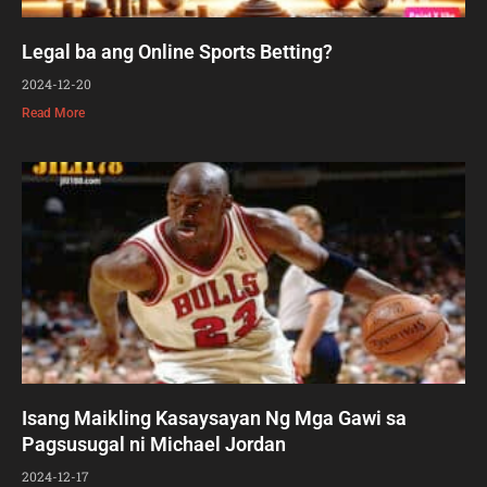
Legal ba ang Online Sports Betting?
2024-12-20
Read More
Isang Maikling Kasaysayan Ng Mga Gawi sa
Pagsusugal ni Michael Jordan
2024-12-17