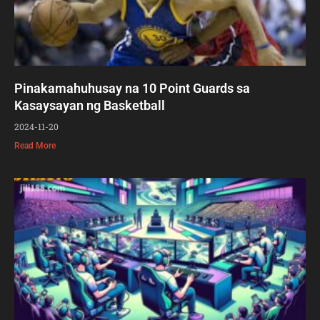
Pinakamahuhusay na 10 Point Guards sa
Kasaysayan ng Basketball
2024-11-20
Read More