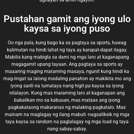
Pustahan gamit ang iyong ulo
kaysa sa iyong puso
Oo nga pala, kung bago ka sa pagtaya sa sports, huwag
kalimutan na hindi lahat ng taya ay karapat-dapat ilagay.
Mabilis kang mabigla sa dami ng mga laro at kaganapang
magagamit upang tayaan. Ang pagtaya sa sports ay
maaaring maging maraming masaya, ngunit kung hindi ka
mag-iingat sa lalong madaling panahon ay makikita mo ang
iyong sarili na tumataya nang higit pa kaysa sa iyong
nilalayon. Kung mas maraming laro at kaganapan ang
babalikan mo sa kabuuan, mas mataas ang iyong
pagkakataong makaranas ng malaking pagkatalo. Mas
mainam na maglagay ng ilang mabuti -nagsaliksik ng mga
taya kaysa sa random na paglalagay ng mga load ng taya
nang sabay-sabay.