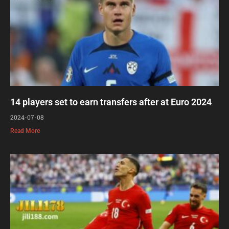
14 players set to earn transfers after at Euro 2024
2024-07-08
Read More