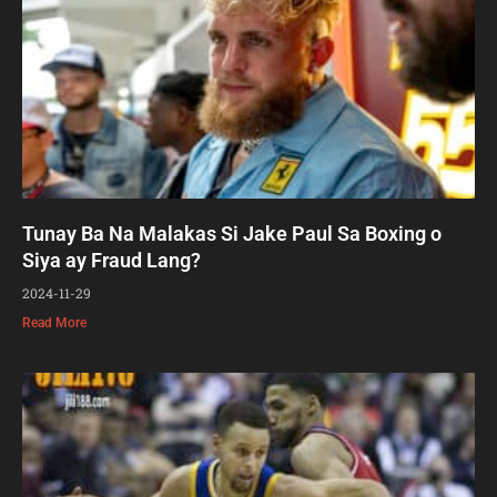
Tunay Ba Na Malakas Si Jake Paul Sa Boxing o
Siya ay Fraud Lang?
2024-11-29
Read More