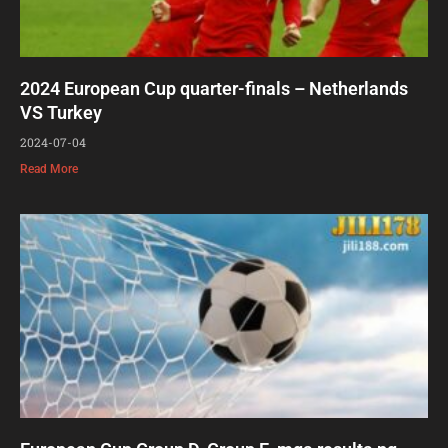
2024 European Cup quarter-finals – Netherlands
VS Turkey
2024-07-04
Read More