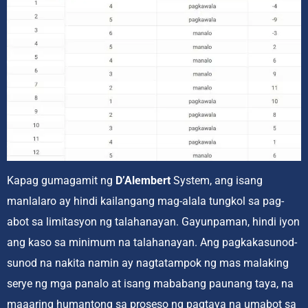
Kapag gumagamit ng
D’Alembert
System, ang isang
manlalaro ay hindi kailangang mag-alala tungkol sa pag-
abot sa limitasyon ng talahanayan. Gayunpaman, hindi iyon
ang kaso sa minimum na talahanayan. Ang pagkakasunod-
sunod na nakita namin ay nagtatampok ng mas malaking
serye ng mga panalo at isang mababang paunang taya, na
maaaring humantong sa proseso ng pagtaya na umabot sa