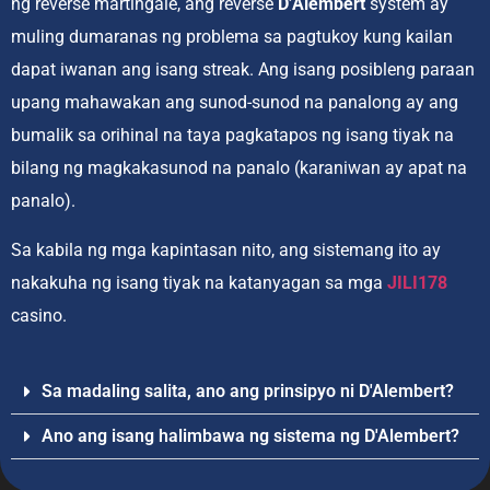
ng reverse martingale, ang reverse
D’Alembert
system ay
muling dumaranas ng problema sa pagtukoy kung kailan
dapat iwanan ang isang streak. Ang isang posibleng paraan
upang mahawakan ang sunod-sunod na panalong ay ang
bumalik sa orihinal na taya pagkatapos ng isang tiyak na
bilang ng magkakasunod na panalo (karaniwan ay apat na
panalo).
Sa kabila ng mga kapintasan nito, ang sistemang ito ay
nakakuha ng isang tiyak na katanyagan sa mga
JILI178
casino.
Sa madaling salita, ano ang prinsipyo ni D'Alembert?
Ano ang isang halimbawa ng sistema ng D'Alembert?