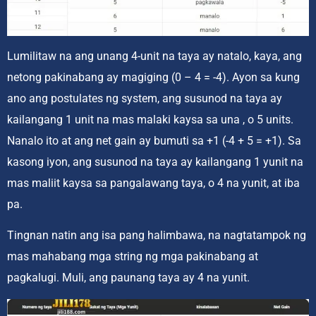
Lumilitaw na ang unang 4-unit na taya ay natalo, kaya, ang
netong pakinabang ay magiging (0 – 4 = -4). Ayon sa kung
ano ang postulates ng system, ang susunod na taya ay
kailangang 1 unit na mas malaki kaysa sa una , o 5 units.
Nanalo ito at ang net gain ay bumuti sa +1 (-4 + 5 = +1). Sa
kasong iyon, ang susunod na taya ay kailangang 1 yunit na
mas maliit kaysa sa pangalawang taya, o 4 na yunit, at iba
pa.
Tingnan natin ang isa pang halimbawa, na nagtatampok ng
mas mahabang mga string ng mga pakinabang at
pagkalugi. Muli, ang paunang taya ay 4 na yunit.