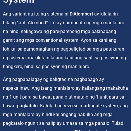
Ang variant na ito ng sistema ni
D’Alembert
ay kilala rin
bilang “anti-Alembert”. Ito ay naimbento ng mga manlalaro
na hindi nakagawa ng pare-parehong mga pakinabang
gamit ang mga conventional system. Ayon sa kanilang
lohika, sa pamamagitan ng pagbaligtad sa mga patakaran
ng sistema, makikita nila ang kanilang sarili sa posisyon ng
bangkero, hindi sa posisyon ng manlalaro.
Ang pagpapalagay ng baligtad na pagbabago ay
napakalinaw. Ang isang manlalaro ay kailangang makakuha
ng 1 unit para sa bawat panalo at matalo ng 1 unit para sa
bawat pagkatalo. Katulad ng reverse martingale system, ang
mga manlalaro ay hindi kailangang habulin ang mga
pagkatalo ngunit sa halip ay umasa sa mga panalo. Tulad