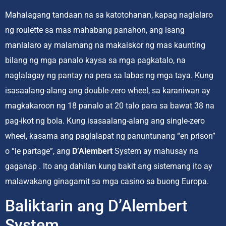
Mahalagang tandaan na sa katotohanan, kapag naglalaro
ng roulette sa mas mahabang panahon, ang isang
manlalaro ay malamang na makaiskor ng mas kaunting
bilang ng mga panalo kaysa sa mga pagkatalo, na
naglalagay ng pantay na pera sa labas ng mga taya. Kung
isasaalang-alang ang double-zero wheel, sa karaniwan ay
magkakaroon ng 18 panalo at 20 talo para sa bawat 38 na
pag-ikot ng bola. Kung isasaalang-alang ang single-zero
wheel, kasama ang paglalapat ng panuntunang “en prison”
o “le partage”, ang
D’Alembert
System ay mahusay na
gaganap . Ito ang dahilan kung bakit ang sistemang ito ay
malawakang ginagamit sa mga casino sa buong Europa.
Baliktarin ang D’Alembert
System