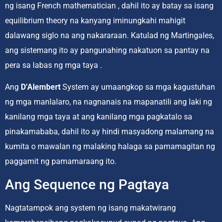
ng isang French mathematician , dahil ito ay batay sa isang
equilibrium theory na kanyang iminungkahi mahigit
dalawang siglo na ang nakararaan. Katulad ng Martingales,
ang sistemang ito ay pangunahing nakatuon sa pantay na
pera sa labas ng mga taya .
Ang
D’Alembert
System ay umaangkop sa mga kagustuhan
ng mga manlalaro, na nagnanais na mapanatili ang laki ng
kanilang mga taya at ang kanilang mga pagkatalo sa
pinakamababa, dahil ito ay hindi masyadong malamang na
kumita o mawalan ng malaking halaga sa pamamagitan ng
paggamit ng pamamaraang ito.
Ang Sequence ng Pagtaya
Nagtatampok ang system ng isang makatwirang