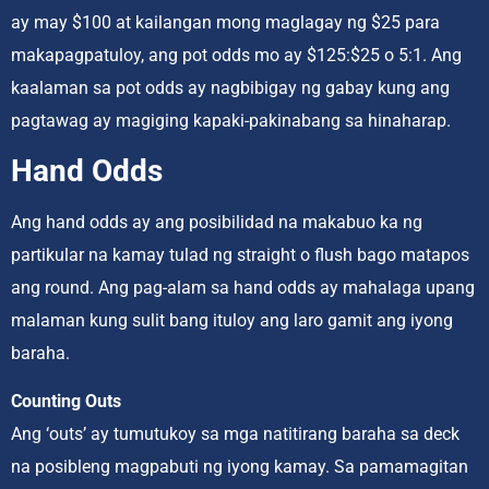
ay may $100 at kailangan mong maglagay ng $25 para
makapagpatuloy, ang pot odds mo ay $125:$25 o 5:1. Ang
kaalaman sa pot odds ay nagbibigay ng gabay kung ang
pagtawag ay magiging kapaki-pakinabang sa hinaharap.
Hand Odds
Ang hand odds ay ang posibilidad na makabuo ka ng
partikular na kamay tulad ng straight o flush bago matapos
ang round. Ang pag-alam sa hand odds ay mahalaga upang
malaman kung sulit bang ituloy ang laro gamit ang iyong
baraha.
Counting Outs
Ang ‘outs’ ay tumutukoy sa mga natitirang baraha sa deck
na posibleng magpabuti ng iyong kamay. Sa pamamagitan