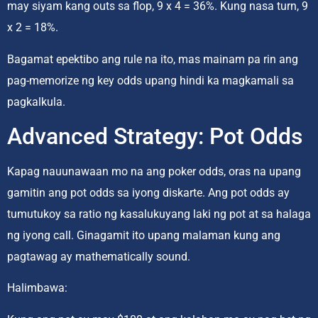
may siyam kang outs sa flop, 9 x 4 = 36%. Kung nasa turn, 9
x 2 = 18%.
Bagamat epektibo ang rule na ito, mas mainam pa rin ang
pag-memorize ng key odds upang hindi ka magkamali sa
pagkalkula.
Advanced Strategy: Pot Odds
Kapag nauunawaan mo na ang poker odds, oras na upang
gamitin ang pot odds sa iyong diskarte. Ang pot odds ay
tumutukoy sa ratio ng kasalukuyang laki ng pot at sa halaga
ng iyong call. Ginagamit ito upang malaman kung ang
pagtawag ay mathematically sound.
Halimbawa: