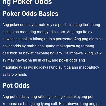
ng Poker Odds
Poker Odds Basics
Ang poker odds ay tumutukoy sa posibilidad ng iba’t ibang
resulta na maaaring mangyari sa laro. Ang mga ito ay
puwedeng ipakita bilang ratio o porsyento. Ang pag-alam sa
poker odds ay mahalaga upang makagawa ng tamang
desisyon sa bawat hakbang ng laro. Halimbawa, kung ikaw
ay may hawak na flush draw, ang poker odds ang
magbibigay sa iyo ng ideya kung sulit ba ang magpatuloy
sa laro o hindi.
Pot Odds
Ang pot odds ay ang ratio ng laki ng kasalukuyang pot
kumpara sa halaga ng iyong call. Halimbawa, kung ang pot