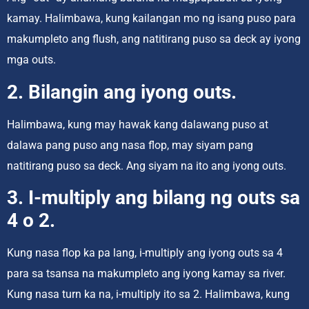
kamay. Halimbawa, kung kailangan mo ng isang puso para
makumpleto ang flush, ang natitirang puso sa deck ay iyong
mga outs.
2. Bilangin ang iyong outs.
Halimbawa, kung may hawak kang dalawang puso at
dalawa pang puso ang nasa flop, may siyam pang
natitirang puso sa deck. Ang siyam na ito ang iyong outs.
3. I-multiply ang bilang ng outs sa
4 o 2.
Kung nasa flop ka pa lang, i-multiply ang iyong outs sa 4
para sa tsansa na makumpleto ang iyong kamay sa river.
Kung nasa turn ka na, i-multiply ito sa 2. Halimbawa, kung