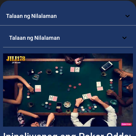
Talaan ng Nilalaman
Talaan ng Nilalaman