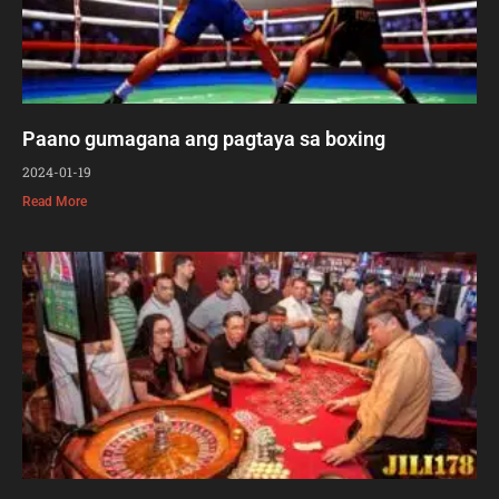
Paano gumagana ang pagtaya sa boxing
2024-01-19
Read More