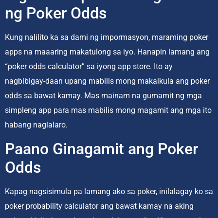
ng Poker Odds
Kung nalilito ka sa dami ng impormasyon, maraming poker
apps na maaaring makatulong sa iyo. Hanapin lamang ang
“poker odds calculator” sa iyong app store. Ito ay
nagbibigay-daan upang mabilis mong makalkula ang poker
odds sa bawat kamay. Mas mainam na gumamit ng mga
simpleng app para mas mabilis mong magamit ang mga ito
habang naglalaro.
Paano Ginagamit ang Poker
Odds
Kapag nagsisimula pa lamang ako sa poker, inilalagay ko sa
poker probability calculator ang bawat kamay na aking