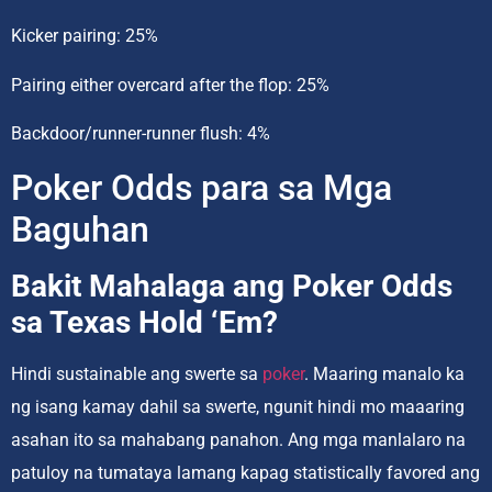
Kicker pairing: 25%
Pairing either overcard after the flop: 25%
Backdoor/runner-runner flush: 4%
Poker Odds para sa Mga
Baguhan
Bakit Mahalaga ang Poker Odds
sa Texas Hold ‘Em?
Hindi sustainable ang swerte sa
poker
. Maaring manalo ka
ng isang kamay dahil sa swerte, ngunit hindi mo maaaring
asahan ito sa mahabang panahon. Ang mga manlalaro na
patuloy na tumataya lamang kapag statistically favored ang