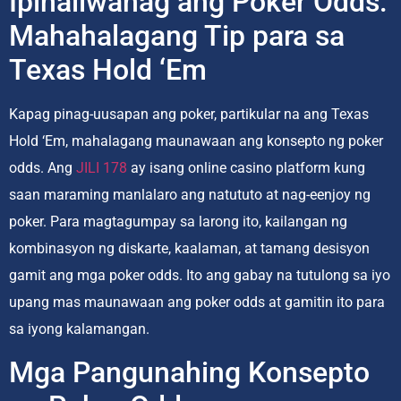
Ipinaliwanag ang Poker Odds:
Mahahalagang Tip para sa
Texas Hold ‘Em
Kapag pinag-uusapan ang poker, partikular na ang Texas
Hold ‘Em, mahalagang maunawaan ang konsepto ng poker
odds. Ang
JILI 178
ay isang online casino platform kung
saan maraming manlalaro ang natututo at nag-eenjoy ng
poker. Para magtagumpay sa larong ito, kailangan ng
kombinasyon ng diskarte, kaalaman, at tamang desisyon
gamit ang mga poker odds. Ito ang gabay na tutulong sa iyo
upang mas maunawaan ang poker odds at gamitin ito para
sa iyong kalamangan.
Mga Pangunahing Konsepto