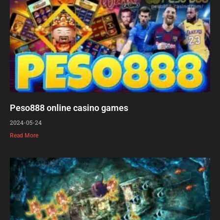
Peso888 online casino games
2024-05-24
Read More