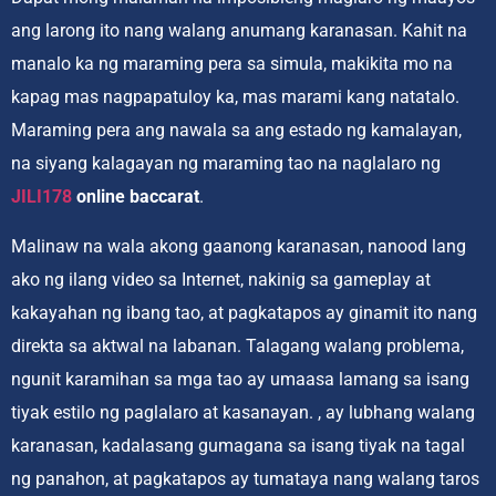
ang larong ito nang walang anumang karanasan. Kahit na
manalo ka ng maraming pera sa simula, makikita mo na
kapag mas nagpapatuloy ka, mas marami kang natatalo.
Maraming pera ang nawala sa ang estado ng kamalayan,
na siyang kalagayan ng maraming tao na naglalaro ng
JILI178
online baccarat
.
Malinaw na wala akong gaanong karanasan, nanood lang
ako ng ilang video sa Internet, nakinig sa gameplay at
kakayahan ng ibang tao, at pagkatapos ay ginamit ito nang
direkta sa aktwal na labanan. Talagang walang problema,
ngunit karamihan sa mga tao ay umaasa lamang sa isang
tiyak estilo ng paglalaro at kasanayan. , ay lubhang walang
karanasan, kadalasang gumagana sa isang tiyak na tagal
ng panahon, at pagkatapos ay tumataya nang walang taros