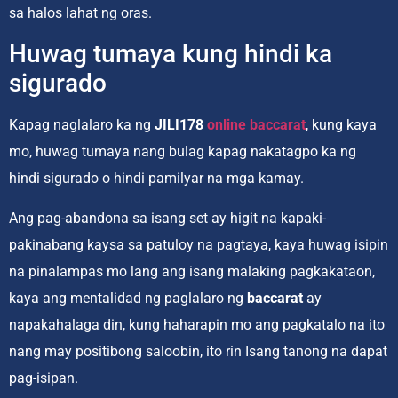
sa halos lahat ng oras.
Huwag tumaya kung hindi ka
sigurado
Kapag naglalaro ka ng
JILI178
online baccarat
, kung kaya
mo, huwag tumaya nang bulag kapag nakatagpo ka ng
hindi sigurado o hindi pamilyar na mga kamay.
Ang pag-abandona sa isang set ay higit na kapaki-
pakinabang kaysa sa patuloy na pagtaya, kaya huwag isipin
na pinalampas mo lang ang isang malaking pagkakataon,
kaya ang mentalidad ng paglalaro ng
baccarat
ay
napakahalaga din, kung haharapin mo ang pagkatalo na ito
nang may positibong saloobin, ito rin Isang tanong na dapat
pag-isipan.