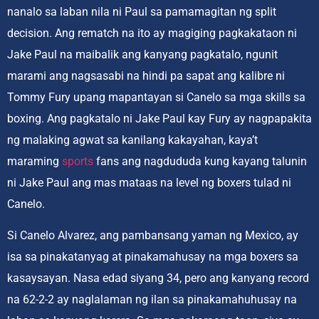
nanalo sa laban nila ni Paul sa pamamagitan ng split
decision. Ang rematch na ito ay magiging pagkakataon ni
Jake Paul na maibalik ang kanyang pagkatalo, ngunit
marami ang nagsasabi na hindi pa sapat ang kalibre ni
Tommy Fury upang mapantayan si Canelo sa mga skills sa
boxing. Ang pagkatalo ni Jake Paul kay Fury ay nagpapakita
ng malaking agwat sa kanilang kakayahan, kaya’t
maraming
sports
fans ang nagdududa kung kayang talunin
ni Jake Paul ang mas mataas na level ng boxers tulad ni
Canelo.
Si Canelo Alvarez, ang pambansang yaman ng Mexico, ay
isa sa pinakatanyag at pinakamahusay na mga boxers sa
kasaysayan. Nasa edad siyang 34, pero ang kanyang record
na 62-2-2 ay naglalaman ng ilan sa pinakamahuhusay na