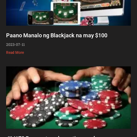
Paano Manalo ng Blackjack na may $100
2023-07-11
Read More