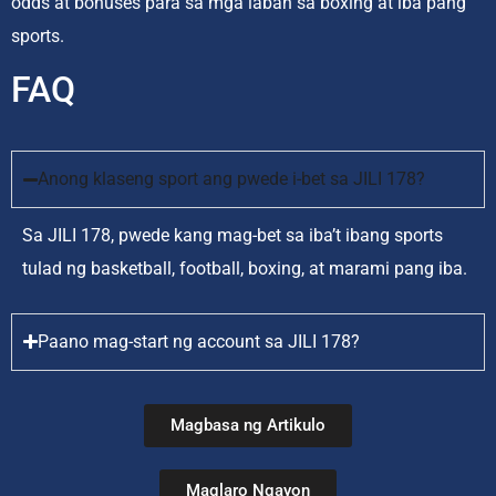
odds at bonuses para sa mga laban sa boxing at iba pang
sports.
FAQ
Anong klaseng sport ang pwede i-bet sa JILI 178?
Sa JILI 178, pwede kang mag-bet sa iba’t ibang sports
tulad ng basketball, football, boxing, at marami pang iba.
Paano mag-start ng account sa JILI 178?
Magbasa ng Artikulo
Maglaro Ngayon