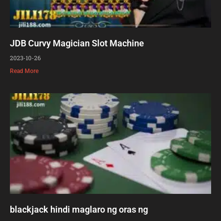
JDB Curvy Magician Slot Machine
2023-10-26
Read More
blackjack hindi maglaro ng oras ng