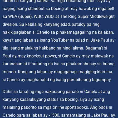
laban sa kanyang karera. Sa mga nakaraang taon, siya ay
naging isang standout sa boxing at may hawak ng mga belt
sa WBA (Super), WBC, WBO, at The Ring Super Middleweight
division. Sa kabila ng kanyang edad, patuloy pa ring
nakikipaglaban si Canelo sa pinakamagagaling na kalaban,
kaya’t ang laban sa isang YouTuber na tulad ni Jake Paul ay
tila isang malaking hakbang na hindi akma. Bagama’t si
Paul ay may knockout power, si Canelo ay may malawak na
karanasan at itinuturing na isa sa pinakamahusay sa buong
mundo. Kung ang laban ay magaganap, magiging klaro na
si Canelo ay maghahatid ng isang pambihirang tagumpay.
Dahil sa lahat ng mga nakaraang panalo ni Canelo at ang
kanyang kasalukuyang status sa boxing, siya ay isang
malaking paborito sa mga online sportsbooks. Ang odds ni
Canelo para sa laban ay -1500, samantalang si Jake Paul ay