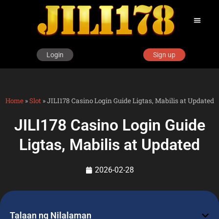
Login
Sign up
Home
»
Slot
»
JILI178 Casino Login Guide Ligtas, Mabilis at Updated
JILI178 Casino Login Guide
Ligtas, Mabilis at Updated
2026-02-28
Talaan ng Nilalaman