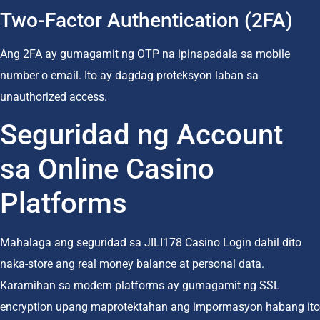
Two-Factor Authentication (2FA)
Ang 2FA ay gumagamit ng OTP na ipinapadala sa mobile
number o email. Ito ay dagdag proteksyon laban sa
unauthorized access.
Seguridad ng Account
sa Online Casino
Platforms
Mahalaga ang seguridad sa JILI178 Casino Login dahil dito
naka-store ang real money balance at personal data.
Karamihan sa modern platforms ay gumagamit ng SSL
encryption upang maprotektahan ang impormasyon habang ito