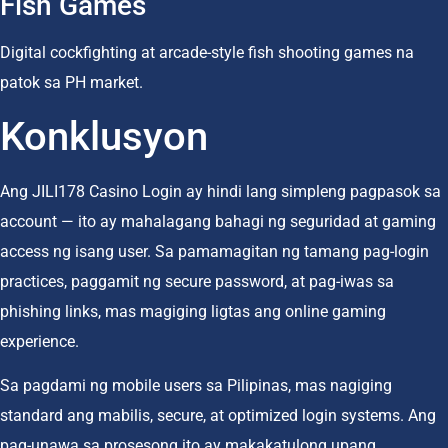
Fish Games
Digital cockfighting at arcade-style fish shooting games na
patok sa PH market.
Konklusyon
Ang JILI178 Casino Login ay hindi lang simpleng pagpasok sa
account — ito ay mahalagang bahagi ng seguridad at gaming
access ng isang user. Sa pamamagitan ng tamang pag-login
practices, paggamit ng secure password, at pag-iwas sa
phishing links, mas magiging ligtas ang online gaming
experience.
Sa pagdami ng mobile users sa Pilipinas, mas nagiging
standard ang mabilis, secure, at optimized login systems. Ang
pag-unawa sa prosesong ito ay makakatulong upang