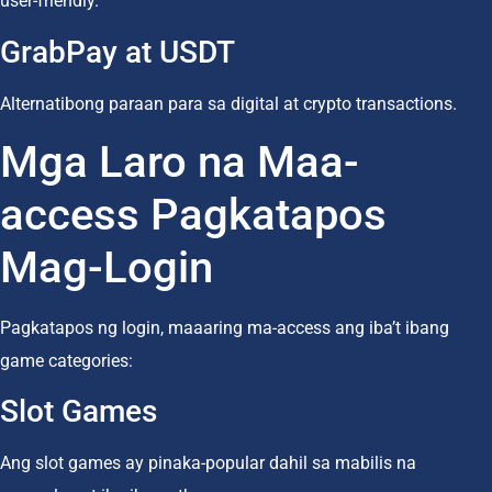
user-friendly.
GrabPay at USDT
Alternatibong paraan para sa digital at crypto transactions.
Mga Laro na Maa-
access Pagkatapos
Mag-Login
Pagkatapos ng login, maaaring ma-access ang iba’t ibang
game categories:
Slot Games
Ang slot games ay pinaka-popular dahil sa mabilis na