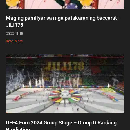
Maging pamilyar sa mga patakaran ng baccarat-
JILI178
2022-11-15
Read More
UEFA Euro 2024 Group Stage – Group D Ranking
Prediction