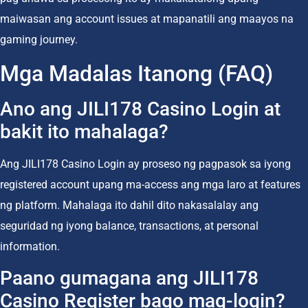
maiwasan ang account issues at mapanatili ang maayos na
gaming journey.
Mga Madalas Itanong (FAQ)
Ano ang JILI178 Casino Login at
bakit ito mahalaga?
Ang JILI178 Casino Login ay proseso ng pagpasok sa iyong
registered account upang ma-access ang mga laro at features
ng platform. Mahalaga ito dahil dito nakasalalay ang
seguridad ng iyong balance, transactions, at personal
information.
Paano gumagana ang JILI178
Casino Register bago mag-login?