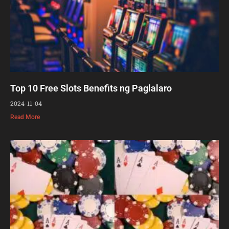
Top 10 Free Slots Benefits ng Paglalaro
2024-11-04
Read More