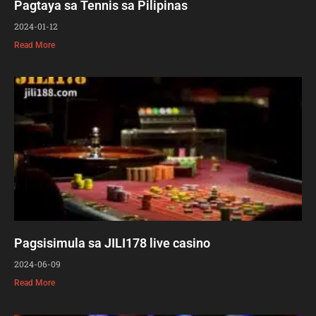
Pagtaya sa Tennis sa Pilipinas
2024-01-12
Read More
Pagsisimula sa JILI178 live casino
2024-06-09
Read More