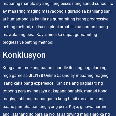
maaaring manalo siya ng ilang beses nang sunud-sunod. Ito
ay maaaring maging masyadong sigurado sa kanilang sarili
at humantong sa kanila na gumamit ng isang progressive
betting method, na isa sa pinakamabilis na paraan upang
mawalan ng pera. Kaya, hindi ka dapat gumamit ng
progressive betting method!
Konklusyon
Kung alam mo kung paano i-handle ito, ang paglalaro ng
mga game sa
JILI178
Online Casino ay maaaring maging
isang kakaibang experience. Kahit na ang paglalaro ng
totoong pera ay masaya at kapana-panabik, maaari itong
maging lubhang mapanganib kung hindi mo alam kung
paano pamahalaan ang iyong pera. Kaya, ginawa namin
ang listahang ito para sa iyo, at sa tuwing maglalaro ka ng