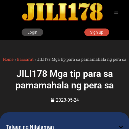
Login
Sign up
Home
»
Baccarat
»
JILI178 Mga tip para sa pamamahala ng pera sa
JILI178 Mga tip para sa
pamamahala ng pera sa
2023-05-24
Talaan ng Nilalaman