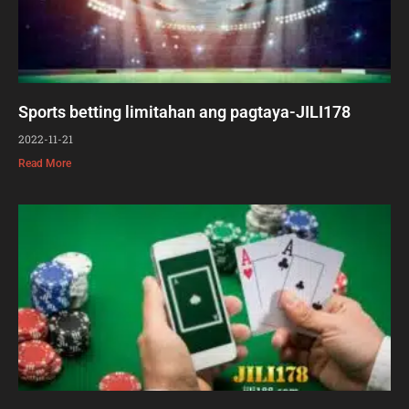
Sports betting limitahan ang pagtaya-JILI178
2022-11-21
Read More