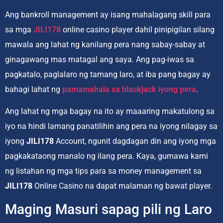
Ang bankroll management ay isang mahalagang skill para
sa mga
JILI178
online casino player dahil pinipigilan silang
mawala ang lahat ng kanilang pera nang sabay-sabay at
ginagawang mas matagal ang saya. Ang pag-iwas sa
pagkatalo, paglalaro ng tamang laro, at iba pang bagay ay
bahagi lahat ng
pamamahala sa blackjack iyong pera
.
Ang lahat ng mga bagay na ito ay maaaring makatulong sa
iyo na hindi lamang panatilihin ang pera na iyong nilagay sa
iyong
JILI178
Account, ngunit dagdagan din ang iyong mga
pagkakataong manalo ng ilang pera. Kaya, gumawa kami
ng listahan ng mga tips para sa money management sa
JILI178
Online Casino na dapat malaman ng bawat player.
Maging Masuri sapag pili ng Laro