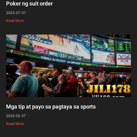
Poker ng suit order
2023-07-07
Read More
Mga tip at payo sa pagtaya sa sports
2023-02-07
Read More