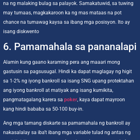
na ng malaking bulag sa palayok. Samakatuwid, sa tuwing
may tumaas, magkakaroon ka ng mas mataas na pot
chance na tumawag kaysa sa ibang mga posisyon. Ito ay
isang diskwento
6. Pamamahala sa pananalapi
Alamin kung gaano karaming pera ang maaari mong
gastusin sa pagsusugal. Hindi ka dapat maglagay ng higit
sa 1-2% ng iyong bankroll sa isang SNG upang protektahan
ang iyong bankroll at matiyak ang isang kumikita,
pangmatagalang karera sa
poker
, kaya dapat mayroon
kang hindi bababa sa 50-100 buy-in.
Ang mga tamang diskarte sa pamamahala ng bankroll ay
nakasalalay sa iba’t ibang mga variable tulad ng antas ng