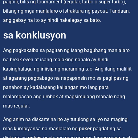
pagbili, bilis ng tournament (regular, turbo o super turbo),
bilang ng mga manlalaro o istraktura ng payout. Tandaan,
ang gabay na ito ay hindi nakalagay sa bato.
sa konklusyon
Ang pagkakaiba sa pagitan ng isang baguhang manlalaro
na break even at isang malaking nanalo ay hindi
kasinghalaga ng iniisip ng maraming tao. Ang ilang maliliit
at agarang pagbabago na napapansin mo sa paglipas ng
panahon ay kadalasang kailangan mo lang para
malampasan ang umbok at magsimulang manalo nang
mas regular.
Ang anim na diskarte na ito ay tutulong sa iyo na maging
mas kumpiyansa na manlalaro ng
poker
pagdating sa
diskarte sa
poker
, gusto mo man ng mga larong pang-cash,