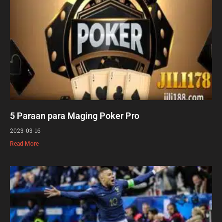
5 Paraan para Maging Poker Pro
2023-03-16
Read More