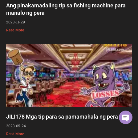
Ang pinakamadaling tip sa fishing machine para
manalo ng pera
2023-11-29
Read More
JILI178 Mga tip para sa pamamahala ng pera sa
2023-05-24
Read More