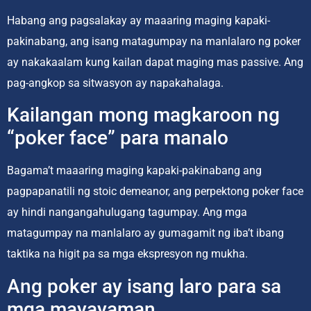
Habang ang pagsalakay ay maaaring maging kapaki-
pakinabang, ang isang matagumpay na manlalaro ng poker
ay nakakaalam kung kailan dapat maging mas passive. Ang
pag-angkop sa sitwasyon ay napakahalaga.
Kailangan mong magkaroon ng
“poker face” para manalo
Bagama’t maaaring maging kapaki-pakinabang ang
pagpapanatili ng stoic demeanor, ang perpektong poker face
ay hindi nangangahulugang tagumpay. Ang mga
matagumpay na manlalaro ay gumagamit ng iba’t ibang
taktika na higit pa sa mga ekspresyon ng mukha.
Ang poker ay isang laro para sa
mga mayayaman