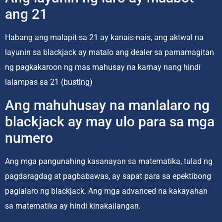
ang 21
Habang ang malapit sa 21 ay kanais-nais, ang aktwal na
layunin sa blackjack ay matalo ang dealer sa pamamagitan
ng pagkakaroon ng mas mahusay na kamay nang hindi
lalampas sa 21 (busting)
Ang mahuhusay na manlalaro ng
blackjack ay may ulo para sa mga
numero
Ang mga pangunahing kasanayan sa matematika, tulad ng
pagdaragdag at pagbabawas, ay sapat para sa epektibong
paglalaro ng blackjack. Ang mga advanced na kakayahan
sa matematika ay hindi kinakailangan.