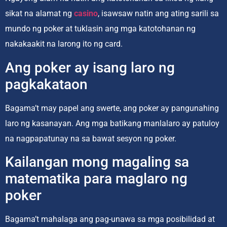
sikat na alamat ng
casino
, isawsaw natin ang ating sarili sa
mundo ng poker at tuklasin ang mga katotohanan ng
nakakaakit na larong ito ng card.
Ang poker ay isang laro ng
pagkakataon
Bagama’t may papel ang swerte, ang poker ay pangunahing
laro ng kasanayan. Ang mga batikang manlalaro ay patuloy
na nagpapatunay na sa bawat sesyon ng poker.
Kailangan mong magaling sa
matematika para maglaro ng
poker
Bagama’t mahalaga ang pag-unawa sa mga posibilidad at