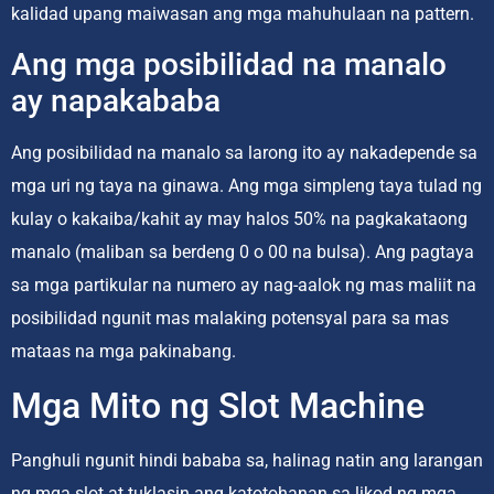
kalidad upang maiwasan ang mga mahuhulaan na pattern.
Ang mga posibilidad na manalo
ay napakababa
Ang posibilidad na manalo sa larong ito ay nakadepende sa
mga uri ng taya na ginawa. Ang mga simpleng taya tulad ng
kulay o kakaiba/kahit ay may halos 50% na pagkakataong
manalo (maliban sa berdeng 0 o 00 na bulsa). Ang pagtaya
sa mga partikular na numero ay nag-aalok ng mas maliit na
posibilidad ngunit mas malaking potensyal para sa mas
mataas na mga pakinabang.
Mga Mito ng Slot Machine
Panghuli ngunit hindi bababa sa, halinag natin ang larangan
ng mga slot at tuklasin ang katotohanan sa likod ng mga