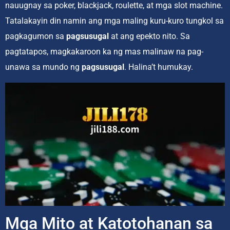
nauugnay sa poker, blackjack, roulette, at mga slot machine.
Tatalakayin din namin ang mga maling kuru-kuro tungkol sa
pagkagumon sa
pagsusugal
at ang epekto nito. Sa
pagtatapos, magkakaroon ka ng mas malinaw na pag-
unawa sa mundo ng
pagsusugal
. Halina’t humukay.
Mga Mito at Katotohanan sa