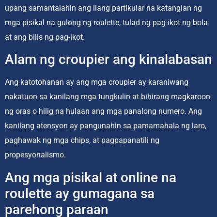
upang samantalahin ang ilang partikular na katangian ng
mga pisikal na gulong ng roulette, tulad ng pag-ikot ng bola
at ang bilis ng pag-ikot.
Alam ng croupier ang kinalabasan
Ang katotohanan ay ang mga croupier ay karaniwang
nakatuon sa kanilang mga tungkulin at bihirang magkaroon
ng oras o hilig na hulaan ang mga panalong numero. Ang
kanilang atensyon ay pangunahin sa pamamahala ng laro,
paghawak ng mga chips, at pagpapanatili ng
propesyonalismo.
Ang mga pisikal at online na
roulette ay gumagana sa
parehong paraan