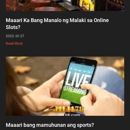
Maaari Ka Bang Manalo ng Malaki sa Online
Slots?
2022-10-27
Read More
Maaari bang mamuhunan ang sports?