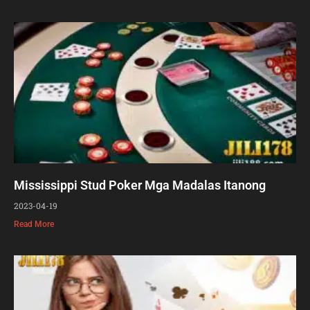
Mississippi Stud Poker Mga Madalas Itanong
2023-04-19
Read More