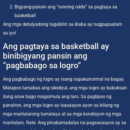
Bigyang-pansin ang “running odds” sa pagtaya sa
basketball
Ang mga detalyadong tagubilin sa ibaba ay nagpapaalam
sa iyo!
Ang pagtaya sa basketball ay
binibigyang pansin ang
“pagbabago sa logro”
Ang pagbabago ng logro ay isang napakanormal na bagay.
Matapos lumabas ang iskedyul, ang mga logro ay bubuksan
ilang araw bago magsimula ang laro. Sa paglipas ng
panahon, ang mga logro ay isasaayos ayon sa bilang ng
mga manlalarong tumataya at sa mga kondisyon ng mga
manlalaro. Rate. Ang pinakamadalas na pagsasaayos ay sa