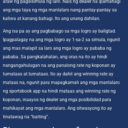
araw ng pagsisimula ng laro. Nais ng dealer na ipamahagi
ang mga taya ng mga manlalaro nang pantay-pantay sa
kaliwa at kanang bahagi. Ito ang unang dahilan.
Ang isa pa ay ang pagbabago sa mga logro ay baligtad.
Ipagpalagay na ang mga logro ay 1-sa-2 sa simula, ngunit
ang mas malapit sa laro ang mga logro ay pababa ng
pababa. Sa pangkalahatan, ang oras na ito ay hindi
nangangahulugan na ang panalong rate ng koponan ay
tumataas at tumataas. Ito ay dahil ang winning rate ay
mataas na, ngunit para mapagkamali ang mga manlalaro
ng sportsbook app na hindi mataas ang winning rate ng
koponan, inaayos ng dealer ang mga posibilidad para
mahikayat ang mga manlalaro. Ang sitwasyong ito ay
tinatawag na “baiting”.