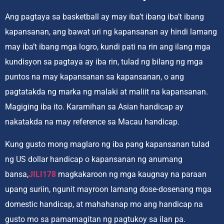
Ang pagtaya sa basketball ay may iba’t ibang iba’t ibang
kapansanan, ang bawat uri ng kapansanan ay hindi lamang
may iba’t ibang mga logro, kundi pati na rin ang ilang mga
kundisyon sa pagtaya ay iba rin, tulad ng bilang ng mga
puntos na may kapansanan sa kapansanan, o ang
pagtatakda ng marka ng malaki at maliit na kapansanan.
Magiging iba ito. Karamihan sa Asian handicap ay
nakatakda na may reference sa Macau handicap.
Kung gusto mong maglaro ng iba pang kapansanan tulad
ng US dollar handicap o kapansanan ng anumang
bansa,
JILI178
magkakaroon ng mga kaugnay na paraan
upang suriin, ngunit mayroon lamang dose-dosenang mga
domestic handicap, at mahahanap mo ang handicap na
gusto mo sa pamamagitan ng pagtukoy sa ilan pa.