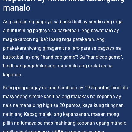
manalo
Ang saligan ng pagtaya sa basketball ay sundin ang mga
alituntunin ng pagtaya sa basketball. Ang bawat laro ay
magkakaroon ng iba’t ibang mga patakaran. Ang
pinakakaraniwang ginagamit na laro para sa pagtaya sa
basketball ay ang “handicap game”! Sa “handicap game”,
hindi nangangahulugang mananalo ang malakas na
koponan.
Kung ipagpalagay na ang handicap ay 19.5 puntos, hindi ito
masyadong simple kahit na ang malakas na koponan ay
nais na manalo ng higit sa 20 puntos, kaya kung titingnan
natin ang Kapag malaki ang kapansanan, maaari mong
piliin na tumaya sa mas mahinang koponan upang manalo,
dahil bawat koponan sa
NBA
ay may isa sa mga