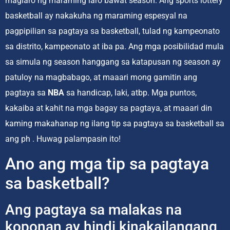
maglaro ng maraming laro bawat season. Ang sports lottery
basketball ay nakakuha ng maraming espesyal na
pagpipilian sa pagtaya sa basketball, tulad ng kampeonato
sa distrito, kampeonato at iba pa. Ang mga posibilidad mula
sa simula ng season hanggang sa katapusan ng season ay
patuloy na magbabago, at maaari mong gamitin ang
pagtaya sa
NBA
sa handicap, laki, atbp. Mga puntos,
kakaiba at kahit na mga bagay sa pagtaya, at maaari din
kaming makahanap ng ilang tip sa pagtaya sa basketball sa
ang ph . Huwag palampasin ito!
Ano ang mga tip sa pagtaya
sa basketball?
Ang pagtaya sa malakas na
koponan ay hindi kinakailangang