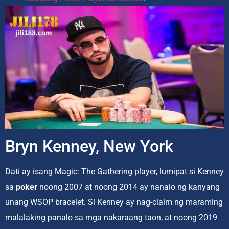
Bryn Kenney, New York
Dati ay isang Magic: The Gathering player, lumipat si Kenney
sa
poker
noong 2007 at noong 2014 ay nanalo ng kanyang
unang WSOP bracelet. Si Kenney ay nag-claim ng maraming
malalaking panalo sa mga nakaraang taon, at noong 2019