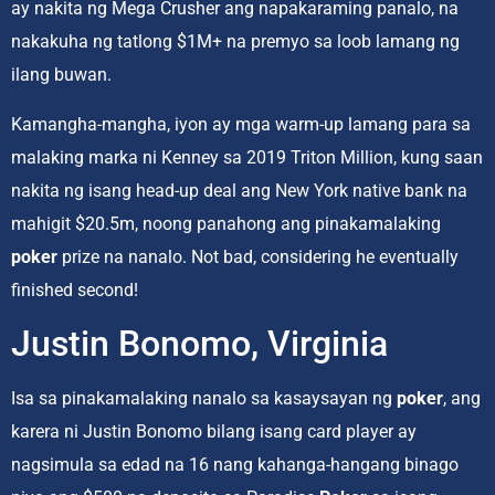
ay nakita ng Mega Crusher ang napakaraming panalo, na
nakakuha ng tatlong $1M+ na premyo sa loob lamang ng
ilang buwan.
Kamangha-mangha, iyon ay mga warm-up lamang para sa
malaking marka ni Kenney sa 2019 Triton Million, kung saan
nakita ng isang head-up deal ang New York native bank na
mahigit $20.5m, noong panahong ang pinakamalaking
poker
prize na nanalo. Not bad, considering he eventually
finished second!
Justin Bonomo, Virginia
Isa sa pinakamalaking nanalo sa kasaysayan ng
poker
, ang
karera ni Justin Bonomo bilang isang card player ay
nagsimula sa edad na 16 nang kahanga-hangang binago