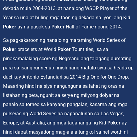
dekada mula 2004-2013, at nanalong WSOP Player of the
Year sa una at huling mga taon ng dekada na iyon, ang Kid
Poker
ay naipasok sa
Poker
Hall of Fame noong 2014.
Sa pagkakaroon ng nanalo ng maraming World Series of
Poker
bracelets at World
Poker
Tour titles, isa sa
pinakamalaking score ng Negreanu ang talagang dumating
para sa isang runner-up finish nang matalo siya sa heads-up
duel kay Antonio Esfandiari sa 2014 Big One for One Drop.
Maaaring hindi na siya nangunguna sa lahat ng oras na
listahan ng pera, ngunit sa serye ng milyong dolyar na
panalo sa torneo sa kanyang pangalan, kasama ang mga
pulseras ng World Series na napanalunan sa Las Vegas,
Europe, at Australia, ang mga tagahanga ng Kid
Poker
ay
hindi dapat masyadong mag-alala tungkol sa net worth ni