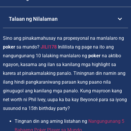
Talaan ng Nilalaman
Sino ang pinakamahusay na propesyonal na manlalaro ng
poker
sa mundo?
JILI178
Inililista ng page na ito ang
nangungunang 10 lalaking manlalaro ng
poker
na aktibo
ngayon, kasama ang ilan sa kanilang mga highlight sa
karera at pinakamalaking panalo. Tiningnan din namin ang
ilang hindi pangkaraniwang paraan kung paano nila
ginugugol ang kanilang mga panalo. Kung mayroon kang
net worth ni Phil Ivey, uupa ka ba kay Beyoncé para sa iyong
susunod na 15th birthday party?
Tingnan din ang aming listahan ng
Nangungunang 5
Babaeng Poker Player sa Mundo
.