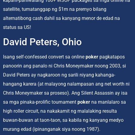
kapani-paniwalang 100+ WSOP packages sa mga online na
satellite, tumatanggap ng $1m na premyo bilang
alternatibong cash dahil sa kanyang menor de edad na
status sa US!
David Peters, Ohio
Isang self-confessed convert sa online
poker
pagkatapos
panoorin ang panalo ni Chris Moneymaker noong 2003, si
David Peters ay nagkaroon ng sarili niyang kahanga-
hangang karera (at malayong nalampasan ang net worth ni
Chris Moneymaker sa proseso). Ang Silent Assassin ay isa
sa mga pinaka-prolific tournament
poker
na manlalaro sa
high roller circuit, na nakakamit ng malalaking resulta
buwan-buwan at taon-taon, sa kabila ng kanyang medyo
murang edad (ipinanganak siya noong 1987).