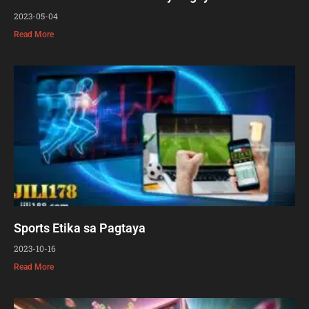
2023-05-04
Read More
Sports Etika sa Pagtaya
2023-10-16
Read More