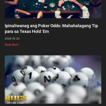
Ipinaliwanag ang Poker Odds: Mahahalagang Tip
para sa Texas Hold ‘Em
2025-01-23
Read More