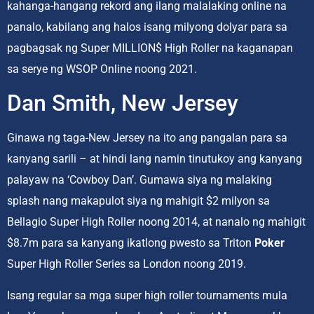
kahanga-hangang rekord ang ilang malalaking online na
panalo, kabilang ang halos isang milyong dolyar para sa
pagbagsak ng Super MILLION$ High Roller na kaganapan
sa serye ng WSOP Online noong 2021.
Dan Smith, New Jersey
Ginawa ng taga-New Jersey na ito ang pangalan para sa
kanyang sarili – at hindi lang namin tinutukoy ang kanyang
palayaw na ‘Cowboy Dan’. Gumawa siya ng malaking
splash nang makapulot siya ng mahigit $2 milyon sa
Bellagio Super High Roller noong 2014, at nanalo ng mahigit
$8.7m para sa kanyang ikatlong pwesto sa Triton
Poker
Super High Roller Series sa London noong 2019.
Isang regular sa mga super high roller tournaments mula