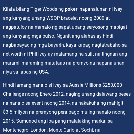
Kilala bilang Tiger Woods ng
poker
, napanalunan ni Ivey
ang kanyang unang WSOP bracelet noong 2000 at
nagpatuloy na manalo ng sapat upang seryosong mabigat
ang kanyang mga pulso. Ngunit ang alahas ay hindi
nagbabayad ng mga bayarin, kaya kapag nagtatrabaho sa
net worth ni Phil Ivey ay malamang na sulit na tingnan ang
marami, maraming matataas na premyo na napanalunan
niya sa labas ng USA.
Hindi lamang nanalo si Ivey sa Aussie Millions $250,000
Challenge noong Enero 2012, naging unang dalawang beses
na nanalo sa event noong 2014, na nakakuha ng mahigit
$3.5 milyon na premyong pera bago muling nanalo noong
2015. Sumunod ang iba pang malalaking marka. sa
Montenegro, London, Monte Carlo at Sochi, na