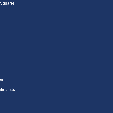
 Squares
ine
inalists