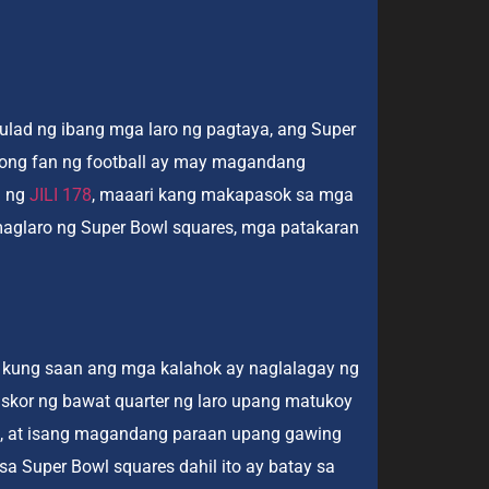
tulad ng ibang mga laro ng pagtaya, ang Super
nong fan ng football ay may magandang
d ng
JILI 178
, maaari kang makapasok sa mga
 maglaro ng Super Bowl squares, mga patakaran
t kung saan ang mga kalahok ay naglalagay ng
iskor ng bawat quarter ng laro upang matukoy
wl, at isang magandang paraan upang gawing
a Super Bowl squares dahil ito ay batay sa