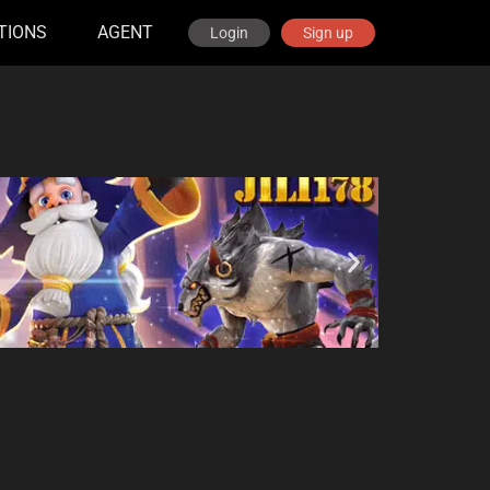
TIONS
AGENT
Login
Sign up