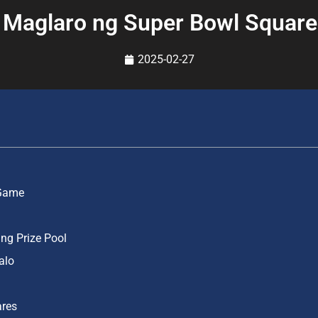
 Maglaro ng Super Bowl Square
2025-02-27
 Game
ng Prize Pool
alo
ares