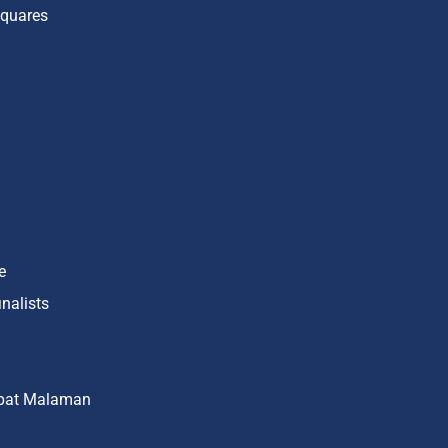
Squares
e
nalists
apat Malaman