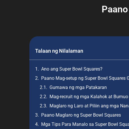
Paano
Talaan ng Nilalaman
Ano ang Super Bowl Squares?
Paano Mag-setup ng Super Bowl Squares
Gumawa ng mga Patakaran
Mag-recruit ng mga Kalahok at Bumuo 
Maglaro ng Laro at Piliin ang mga Nan
Paano Maglaro ng Super Bowl Squares
Mga Tips Para Manalo sa Super Bowl Squ