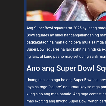
Ang Super Bowl squares sa 2025 ay isang madal
Bowl squares ay hindi nangangailangan ng ma
pagkakataon na manalo ng pera mula sa mga sq
Super Bowl squares na laro kahit na hindi ka 
ng laro, at kung paano mag-set up ng sarili mo
Ano ang Super Bowl Sq
Unang-una, ano nga ba ang Super Bowl squares
taya sa mga “square” na tumutukoy sa mga part
kung sino ang mga panalo. Ang mga contest na
mas exciting ang inyong Super Bowl watch part