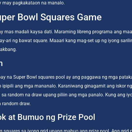
 ay may pagkakataon na manalo.
uper Bowl Squares Game
ay mas madali kaysa dati. Maraming libreng programa ang maa
-ari ng bawat square. Maaari kang mag-set up ng iyong sarili
akbang.
n
 na Super Bowl squares pool ay ang paggawa ng mga pataka
ipipili ang mga mananalo. Karaniwang ginagamit ang iskor ng
 sa random na draw upang piliin ang mga panalo. Kung ang iy
a random draw.
ok at Bumuo ng Prize Pool
 squares sa iyong grid upang mabuo ang prize pool. Ang grid