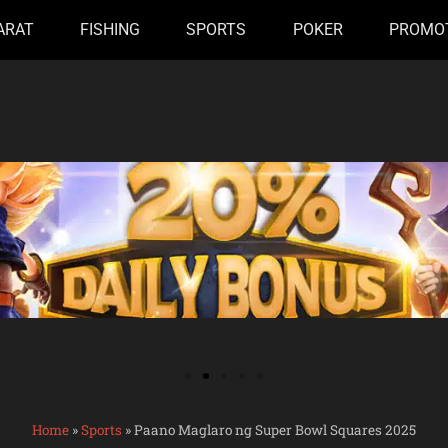
ARAT
FISHING
SPORTS
POKER
PROMO
Home
»
Sports
»
Paano Maglaro ng Super Bowl Squares 2025